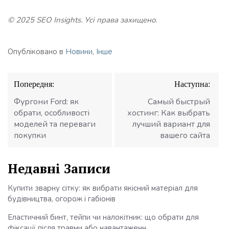
© 2025 SEO Insights. Усі права захищено.
Опубліковано в
Новини
,
Інше
Навігація
Попередня:
Наступна:
записів
Фургони Ford: як
Самый быстрый
обрати, особливості
хостинг: Как выбрать
моделей та переваги
лучший вариант для
покупки
вашего сайта
Недавні Записи
Купити зварну сітку: як вибрати якісний матеріал для
будівництва, огорож і габіонів
Еластичний бинт, тейпи чи налокітник: що обрати для
фіксації після травми або навантаженн