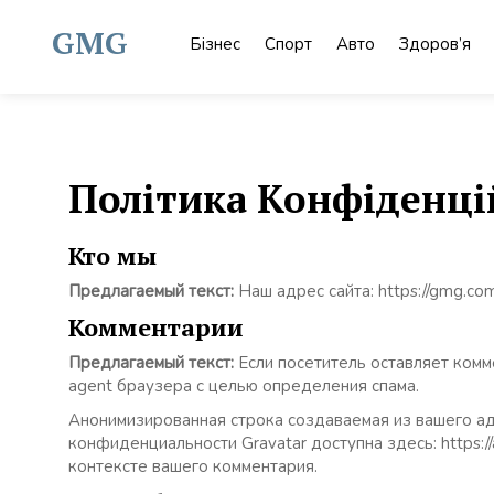
Skip
to
GMG
Бізнес
Спорт
Авто
Здоров’я
content
Політика Конфіденці
Кто мы
Предлагаемый текст:
Наш адрес сайта: https://gmg.com
Комментарии
Предлагаемый текст:
Если посетитель оставляет комм
agent браузера с целью определения спама.
Анонимизированная строка создаваемая из вашего адр
конфиденциальности Gravatar доступна здесь: https:
контексте вашего комментария.