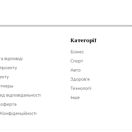
Категорії
Бізнес
а відповіді
Спорт
 проекту
Авто
оекту
Здоров’я
ртнеры
Технології
ід відповідальності
Інше
 оферта
 Конфіденційності