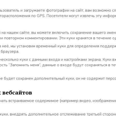
льзователь и загружаете фотографии на сайт, вам возможно с
сторасположения по GPS. Посетители могут извлечь эту инфор
 на нашем сайте, вы можете включить сохранение вашего имени,
ри повторном комментировании. Эти куки хранятся в течение о
те в неё, мы установим временный куки для определения подде
 браузера.
есколько куки с данными входа и настройками экрана. Куки вх
ость “Запомнить меня”, данные о входе будут сохраняться в т
ре будет сохранен дополнительный куки, он не содержит перс
 вебсайтов
ючать встраиваемое содержимое (например видео, изображения
ь куки, внедрять дополнительное отслеживание третьей сторон