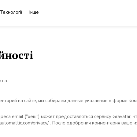
Технології
Інше
йності
.ua.
ентарий на сайте, мы собираем данные указанные в форме комм
еса email (“хеш”) может предоставляться сервису Gravatar, ч
//automattic.com/privacy/ . После одобрения комментария ваш