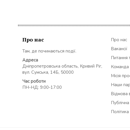
Про нас
Про нас
Вакансії
Там, де починаються події.
Питання т
Адреса
Дніпропетровська область, Кривий Ріг,
Команда
вул. Сумська, 14Б, 50000
Місія пр
Час роботи
Наши па
ПН-НД: 9:00-17:00
Відмова в
Публічна
Політика