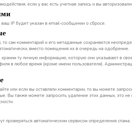
действия, если у вас есть учетная запись и вы авторизовалис
ыми
 ваш IP будет указан в email-сообщении о сбросе.
ые
, то сам комментарий и его метаданные сохраняются неопреде
томатически, вместо помещения их в очередь на одобрение.
 храним ту личную информацию, которую они указывают в свое
иля в любое время (кроме имени пользователя). Администрац
е
сайте или если вы оставляли комментарии, то вы можете запро
ые. Вы также можете запросить удаление этих данных, это не
сности.
ут проверяться автоматическим сервисом определения спама.