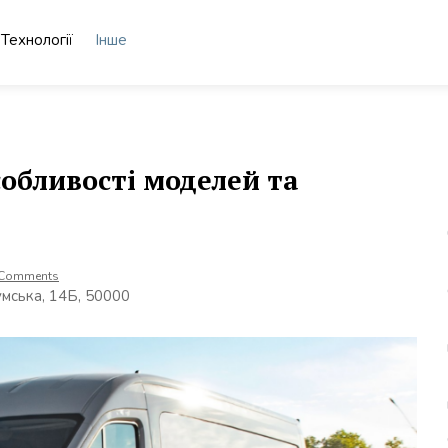
Технології
Інше
собливості моделей та
 Comments
умська, 14Б, 50000