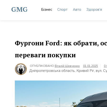
Skip
to
GMG
Бізнес
Спорт
Авто
Здоров’я
content
Фургони Ford: як обрати, о
переваги покупки
ОПУБЛІКОВАНО
Віталій Шевченко
01.01.2025
0
Дніпропетровська область, Кривий Ріг, вул. С