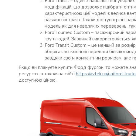
Ford Transit – один з найбільш популярних
модифікацій, що дозволяє підібрати оптим
характеристикою цієї моделі є велика ван
важких вантажів. Також доступні різні вар
модель як для невеликих перевезень, так 
Ford Tourneo Custom – пасажирський варі
груп людей. Зазвичай використовується я
Ford Transit Custom – це менший за розміро
зберігає всі ключові переваги більшої мод
завдяки своїм компактним розмірам, але п
Якщо ви плануєте купити Форд фургон, то можете зна
ресурсах, а також на сайті
https://avtek.ua/ua/ford-truc
доступною ціною.