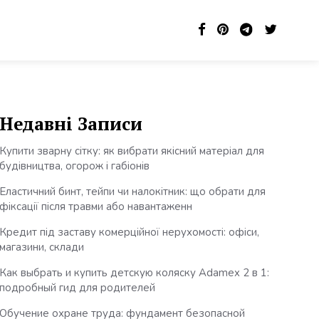
Недавні Записи
Купити зварну сітку: як вибрати якісний матеріал для
будівництва, огорож і габіонів
Еластичний бинт, тейпи чи налокітник: що обрати для
фіксації після травми або навантаженн
Кредит під заставу комерційної нерухомості: офіси,
магазини, склади
Как выбрать и купить детскую коляску Adamex 2 в 1:
подробный гид для родителей
Обучение охране труда: фундамент безопасной