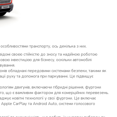
собливостями транспорту, ось декілька з них.
 відомі своєю стійкістю до зносу та надійною роботою
овою інвестицією для бізнесу, оскільки автомобілі
вування.
гонів обладнані передовими системами безпеки, такими як
ації руху та допомога при паркуванні. Це підвищує
ологіям двигунів, включаючи гібридні рішення, фургони
ого, що є важливим фактором для комерційних перевезень.
ваджує новітні технології у свої фургони. Це включає
 Apple CarPlay та Android Auto, системи голосового