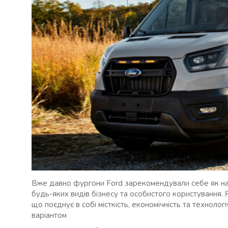
Вже давно фургони Ford зарекомендували себе як наді
будь-яких видів бізнесу та особистого користування.
що поєднує в собі місткість, економічність та технолог
варіантом