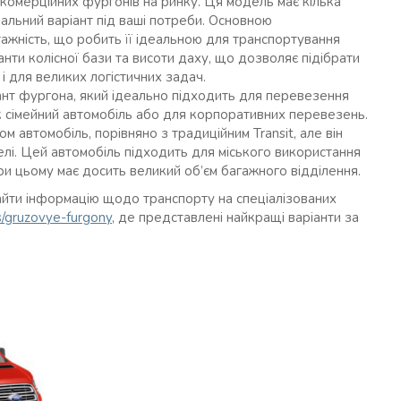
 комерційних фургонів на ринку. Ця модель має кілька
альний варіант під ваші потреби. Основною
тажність, що робить її ідеальною для транспортування
іанти колісної бази та висоти даху, що дозволяє підібрати
і для великих логістичних задач.
ант фургона, який ідеально підходить для перевезення
к сімейний автомобіль або для корпоративних перевезень.
м автомобіль, порівняно з традиційним Transit, але він
елі. Цей автомобіль підходить для міського використання
ри цьому має досить великий об’єм багажного відділення.
йти інформацію щодо транспорту на спеціалізованих
ks/gruzovye-furgony
,
де представлені найкращі варіанти за