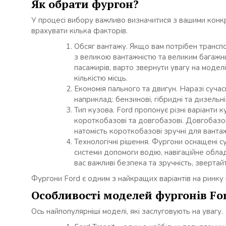
Як обрати фургон?
У процесі вибору важливо визначитися з вашими конк
врахувати кілька факторів.
Обсяг вантажу. Якщо вам потрібен транспо
з великою вантажністю та великим багаж
пасажирів, варто звернути увагу на моде
кількістю місць.
Економія пального та двигун. Наразі сучас
наприклад: бензинові, гібридні та дизельні
Тип кузова. Ford пропонує різні варіанти к
короткобазові та довгобазові. Довгобазо
натомість короткобазові зручні для вантаж
Технологічні рішення. Фургони оснащені с
системи допомоги водію, навігаційне обла
вас важливі безпека та зручність, звертайт
Фургони Ford є одним з найкращих варіантів на ринку 
Особливості моделей фургонів Fo
Ось найпопулярніші моделі, які заслуговують на увагу.