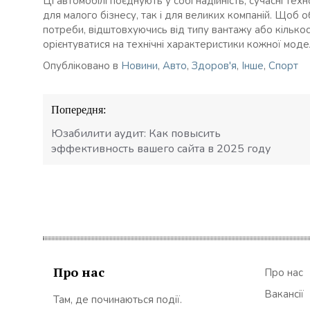
Ці автомобілі поєднують у собі надійність, сучасні тех
для малого бізнесу, так і для великих компаній. Щоб 
потреби, відштовхуючись від типу вантажу або кількос
орієнтуватися на технічні характеристики кожної модел
Опубліковано в
Новини
,
Авто
,
Здоров'я
,
Інше
,
Спорт
Навігація
Попередня:
записів
Юзабилити аудит: Как повысить
эффективность вашего сайта в 2025 году
Про нас
Про нас
Вакансії
Там, де починаються події.