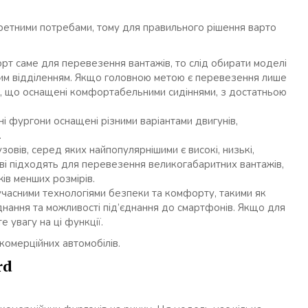
ретними потребами, тому для правильного рішення варто
рт саме для перевезення вантажів, то слід обирати моделі
ним відділенням. Якщо головною метою є перевезення лише
лі, що оснащені комфортабельними сидіннями, з достатньою
ні фургони оснащені різними варіантами двигунів,
.
узовів, серед яких найпопулярнішими є високі, низькі,
ві підходять для перевезення великогабаритних вантажів,
ів менших розмірів.
учасними технологіями безпеки та комфорту, такими як
днання та можливості під’єднання до смартфонів. Якщо для
е увагу на ці функції.
комерційних автомобілів.
rd