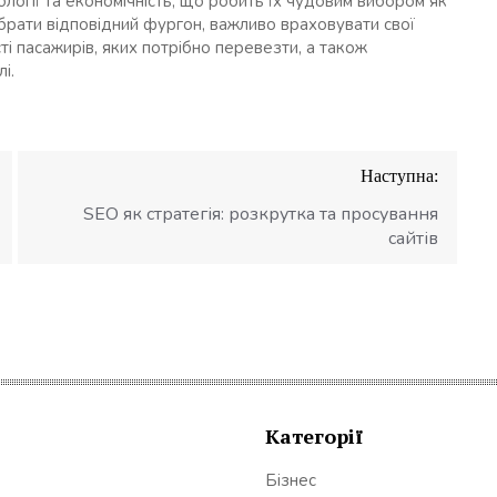
нології та економічність, що робить їх чудовим вибором як
обрати відповідний фургон, важливо враховувати свої
ті пасажирів, яких потрібно перевезти, а також
і.
Наступна:
SEO як стратегія: розкрутка та просування
сайтів
Категорії
Бізнес