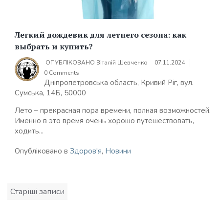
Легкий дождевик для летнего сезона: как
выбрать и купить?
ОПУБЛІКОВАНО
Віталій Шевченко
07.11.2024
0 Comments
Дніпропетровська область, Кривий Ріг, вул.
Сумська, 14Б, 50000
Лето – прекрасная пора времени, полная возможностей.
Именно в это время очень хорошо путешествовать,
ходить...
Опубліковано в
Здоров'я
,
Новини
Навігація
Старіші записи
за
записами