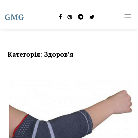
Skip
to
GMG
content
TOG
NAVI
Категорія:
Здоров’я