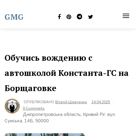
Skip
to
GMG
content
TOG
NAVI
Обучись вождению с
автошколой Константа-ГС на
Борщаговке
ОПУБЛІКОВАНО
Віталій Шевченко
24.04.2025
0 Comments
Дніпропетровська область, Кривий Ріг, вул.
Сумська, 14Б, 50000