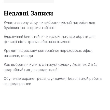
Недавні Записи
Купити зварну сітку: як вибрати якісний матеріал для
будівництва, огорож і габіонів
Еластичний бинт, тейпи чи налокітник: що обрати для
фіксації після травми або навантаженн
Кредит під заставу комерційної нерухомості: офіси,
магазини, склади
Как выбрать и купить детскую коляску Adamex 2 в 1:
подробный гид для родителей
Обучение охране труда: фундамент безопасной работы
на предприятии