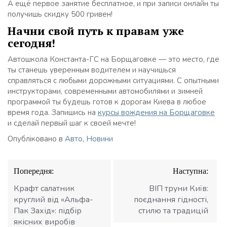
А ещё первое занятие бесплатное, и при записи онлайн ты
получишь скидку 500 гривен!
Начни свой путь к правам уже
сегодня!
Автошкола Константа-ГС на Борщаговке — это место, где
ты станешь уверенным водителем и научишься
справляться с любыми дорожными ситуациями. С опытными
инструкторами, современными автомобилями и зимней
программой ты будешь готов к дорогам Киева в любое
время года. Запишись на
курсы вождения на Борщаговке
и сделай первый шаг к своей мечте!
Опубліковано в
Авто
,
Новини
Навігація
Попередня:
Наступна:
записів
Крафт салатник
ВІП труни Київ:
круглий від «Альфа-
поєднання гідності,
Пак Захід»: підбір
стилю та традицій
якісних виробів