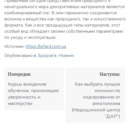
Привычным сегодня представителем природного и
ненатурального мира декоративных материалов является
комбинированный тип. В нем гармонично соединяются
волокна и вещества как природного, так и искусственного
формата. Как и все предыдущие типы материалов, этот
особый вид обладает своими собственными параметрами
по уходу и эксплуатации.
Источник:
https://lefard.com.ua
Опубліковано в
Здоров'я
,
Новини
Навігація
Попередня:
Наступна:
записів
Курсы вождения:
Как выбрать лучшие
обучение, приносящее
клиники по
уверенность и
кодированию от
мастерство
алкоголизма
(Медицинский центр
“ДАР”)