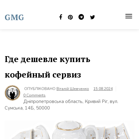
Skip
to
GMG
content
TOG
NAVI
Где дешевле купить
кофейный сервиз
ОПУБЛІКОВАНО
Віталій Шевченко
15.08.2024
0 Comments
Дніпропетровська область, Кривий Ріг, вул.
Сумська, 14Б, 50000