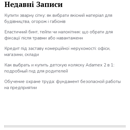
Недавні Записи
Купити зварну сітку: як вибрати якісний матеріал для
будівництва, огорож і габіонів
Еластичний бинт, тейпи чи налокітник: що обрати для
фіксації після травми або навантаженн
Кредит під заставу комерційної нерухомості: офіси,
магазини, склади
Как выбрать и купить детскую коляску Adamex 2 в 1:
подробный гид для родителей
Обучение охране труда: фундамент безопасной работы
на предприятии